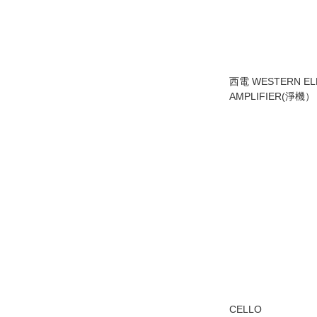
西電 WESTERN ELE
AMPLIFIER(淨機）
CELLO