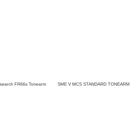
Research FR66s Tonearm
SME V MCS STANDARD TONEARM