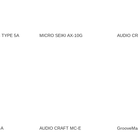
 TYPE 5A
MICRO SEIKI AX-10G
AUDIO CR
-A
AUDIO CRAFT MC-E
GrooveMas