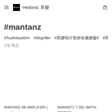
Hedonic 享樂
#mantanz
Audiobastion
degritter
黑膠唱片聖經收藏圖鑒II
黑膠
2項 商品
MANTANZ 8B AMPLIFIER (
MARANTZ 7 SID SMITH