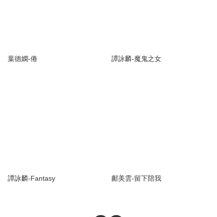
葉德嫻-倦
譚詠麟-魔鬼之女
譚詠麟-Fantasy
鄺美雲-留下陪我