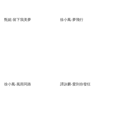
甄妮-留下我美夢
徐小鳳-夢飛行
徐小鳳-風雨同路
譚詠麟-愛到你發狂