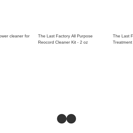
ower cleaner for
The Last Factory All Purpose
The Last F
Reocord Cleaner Kit - 2 oz
Treatment 