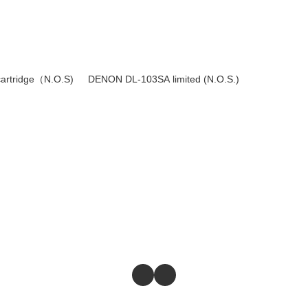
rtridge（N.O.S)
DENON DL-103SA limited (N.O.S.)