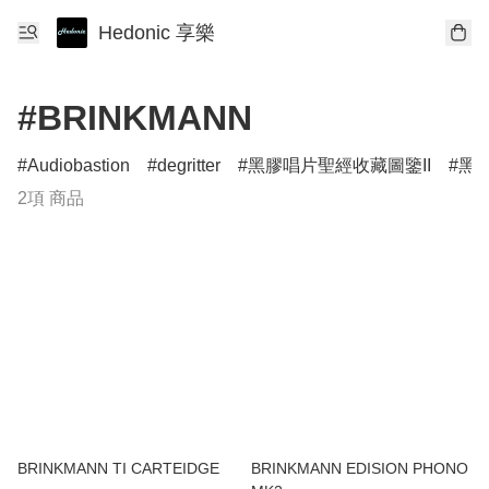
Hedonic 享樂
#BRINKMANN
Audiobastion
degritter
黑膠唱片聖經收藏圖鑒II
黑膠
2項 商品
BRINKMANN TI CARTEIDGE
BRINKMANN EDISION PHONO