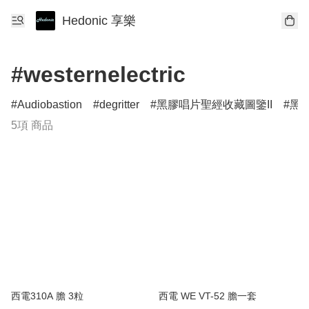
Hedonic 享樂
#westernelectric
Audiobastion
degritter
黑膠唱片聖經收藏圖鑒II
黑膠
5項 商品
西電310A 膽 3粒
西電 WE VT-52 膽一套