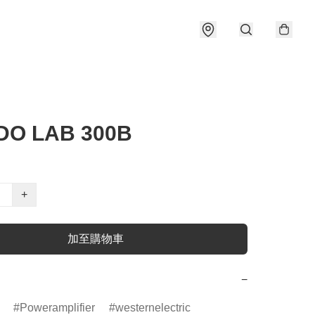
DO LAB 300B
+
加至購物車
−
Poweramplifier
westernelectric