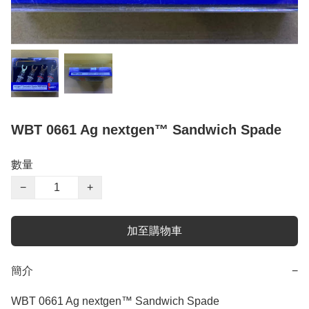
WBT 0661 Ag nextgen™ Sandwich Spade
數量
−
+
加至購物車
簡介
−
WBT 0661 Ag nextgen™ Sandwich Spade 