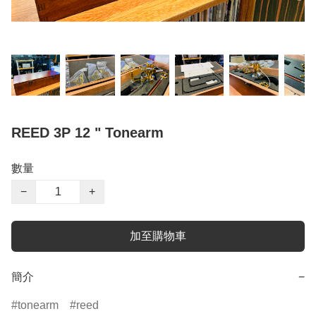
REED 3P 12 " Tonearm
數量
−
+
加至購物車
簡介
−
tonearm
reed