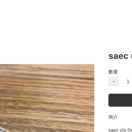
saec 
數量
−
簡介
saec uls-3