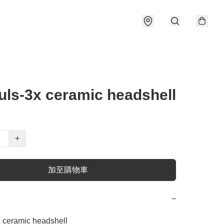
uls-3x ceramic headshell
+
加至購物車
−
x ceramic headshell