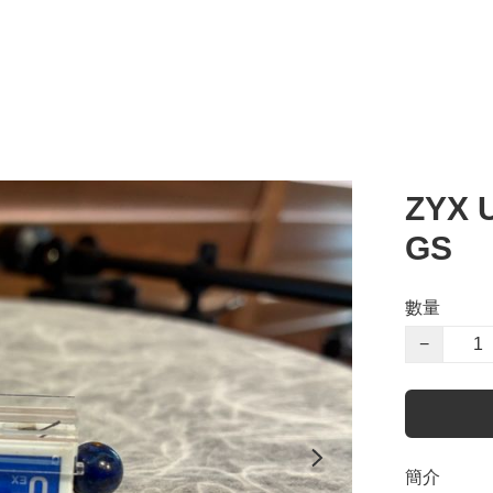
ZYX 
GS
數量
−
簡介