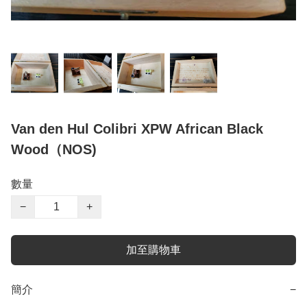
Van den Hul Colibri XPW African Black
Wood（NOS)
數量
−
+
加至購物車
簡介
−