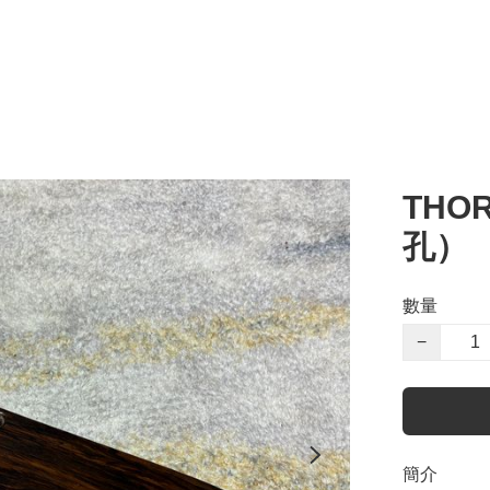
THO
孔）
數量
−
簡介