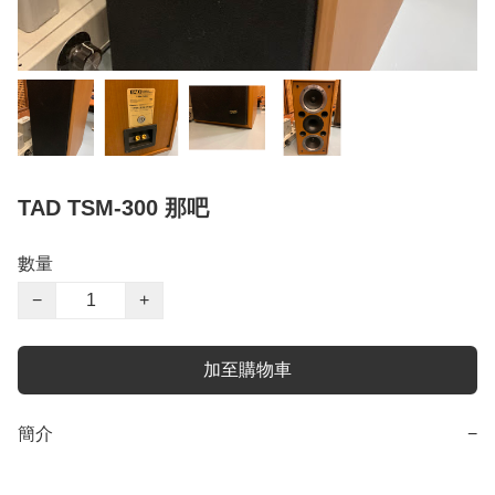
TAD TSM-300 那吧
數量
−
+
加至購物車
簡介
−