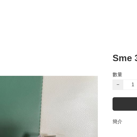
Sme 
數量
−
簡介