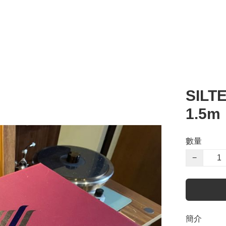
SILT
1.5m
數量
−
簡介