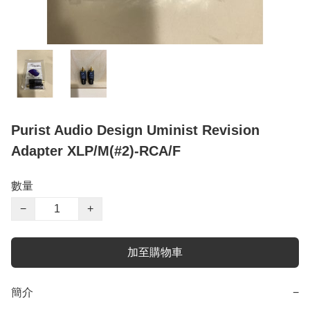
Purist Audio Design Uminist Revision
Adapter XLP/M(#2)-RCA/F
數量
−
+
加至購物車
簡介
−