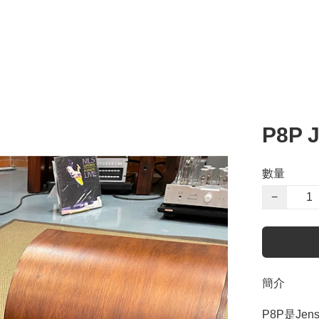
P8P
數量
−
簡介
P8P是Je