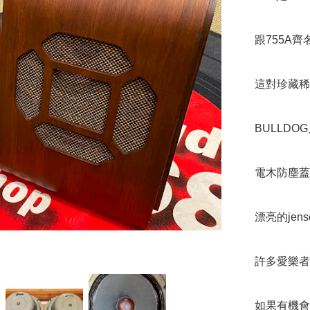
跟755A
這對珍藏稀
BULLDO
電木防塵蓋
漂亮的jen
許多愛樂者喜
如果有機會