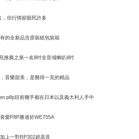
齊名，但行情卻親民許多

有的全新品含原裝紙包裝箱

G兄推薦之第一名8吋全音域喇叭8吋

，音樂甜美，是難得一見的精品

sen p8p目前幾乎都在日本以及義大利人手中

愛P8P勝過於WE755A

加上一對RP302超高音
