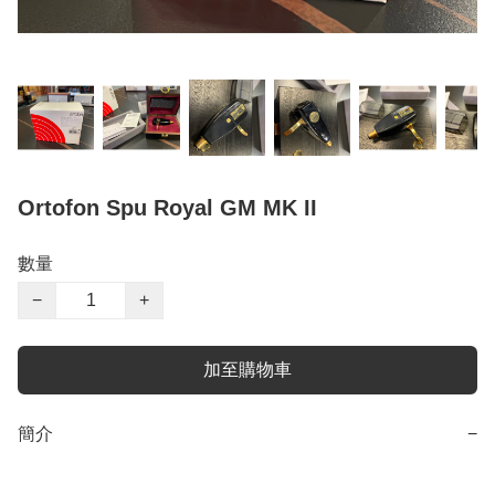
Ortofon Spu Royal GM MK II
數量
−
+
加至購物車
簡介
−