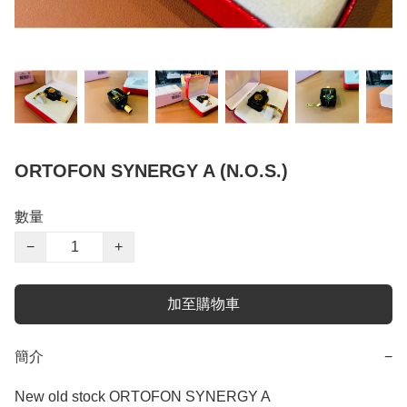
ORTOFON SYNERGY A (N.O.S.)
數量
−
+
加至購物車
簡介
−
New old stock ORTOFON SYNERGY A 