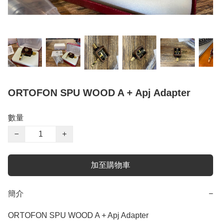
ORTOFON SPU WOOD A + Apj Adapter
數量
−
+
加至購物車
簡介
−
ORTOFON SPU WOOD A + Apj Adapter