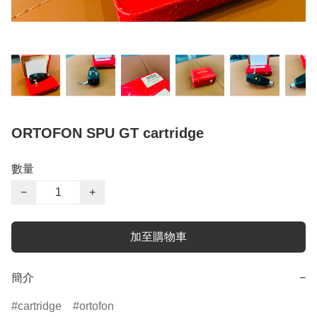
ORTOFON SPU GT cartridge
數量
−
+
加至購物車
簡介
−
cartridge
ortofon