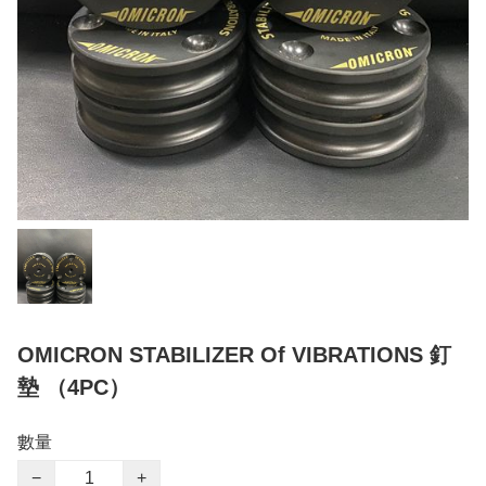
OMICRON STABILIZER Of VIBRATIONS 釘
墊 （4PC）
數量
−
+