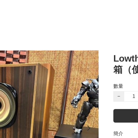
Lowt
箱（
數量
−
簡介