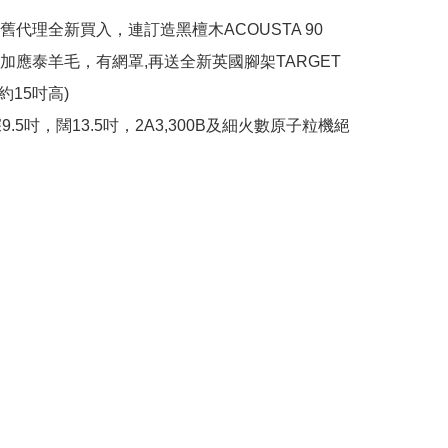
舊代理全新買入，連訂造黑檀木ACOUSTA 90
加應泰羊毛，有網罩,再送全新英國腳架TARGET 
大約15吋高)

9.5吋，闊13.5吋，2A3,300B及細火數原子粒機絕