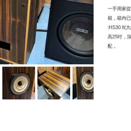
一手用家從
箱，箱內已
:HS30 II(
高25吋，深
配，