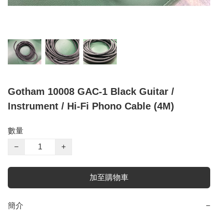
Gotham 10008 GAC-1 Black Guitar /
Instrument / Hi-Fi Phono Cable (4M)
數量
−
+
加至購物車
簡介
−