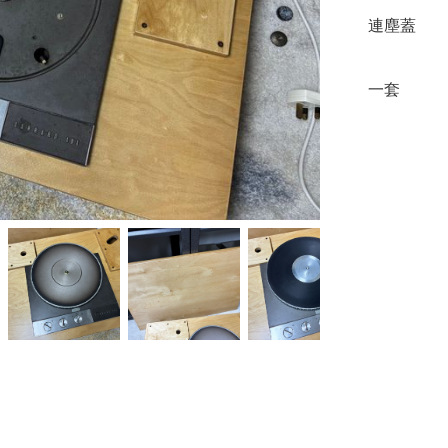
連塵蓋

一套