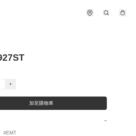
927ST
+
加至購物車
−
EMT