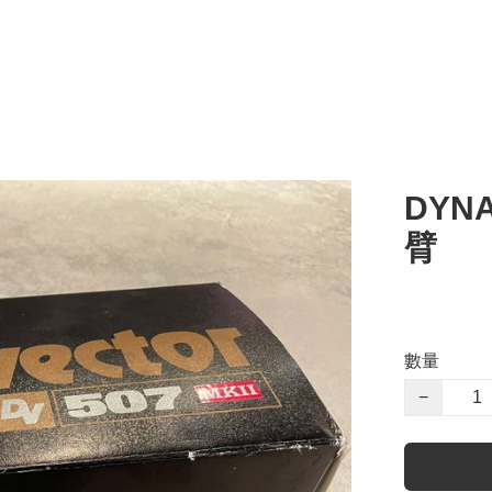
DYNA
臂
數量
−