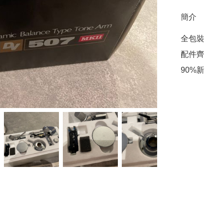
簡介
全包裝

配件齊

90%新