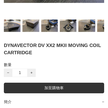
DYNAVECTOR DV XX2 MKII MOVING COIL
CARTRIDGE
數量
−
+
加至購物車
簡介
−