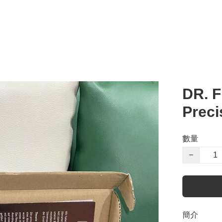
DR. 
Preci
數量
−
簡介