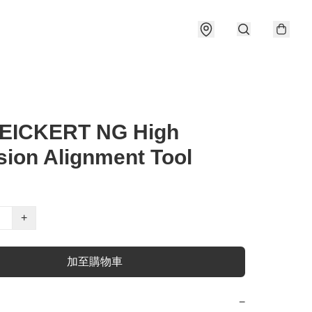
FEICKERT NG High
sion Alignment Tool
+
加至購物車
−