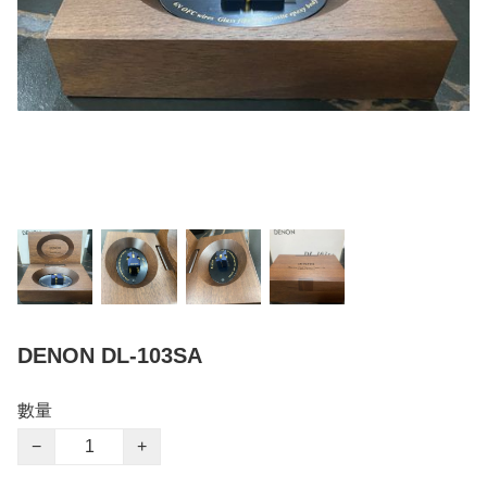
DENON DL-103SA
數量
−
+