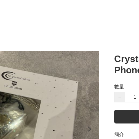
Cryst
Phon
數量
−
簡介