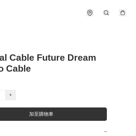
al Cable Future Dream
o Cable
+
加至購物車
−