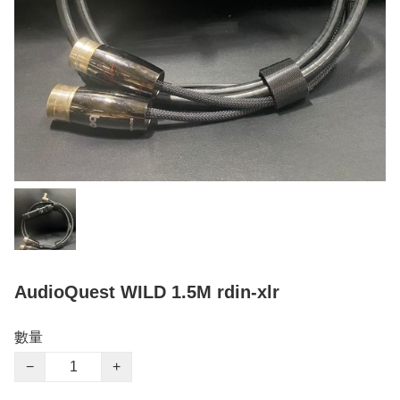
AudioQuest WILD 1.5M rdin-xlr
數量
−
+