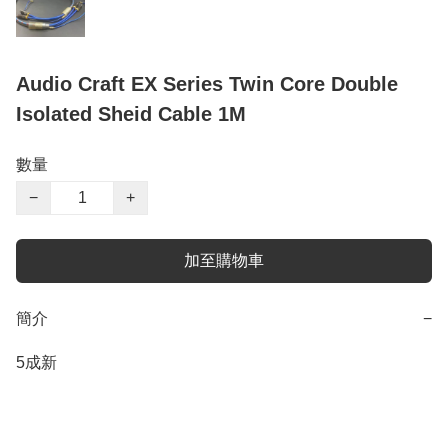
Audio Craft EX Series Twin Core Double
Isolated Sheid Cable 1M
數量
−
+
加至購物車
簡介
−
5成新