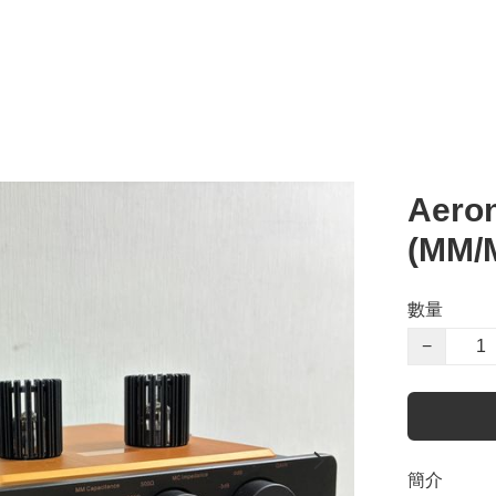
Aeron
(MM
數量
−
簡介