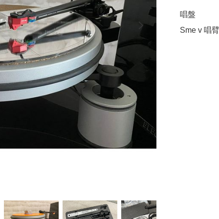
唱盤

Sme v 唱臂