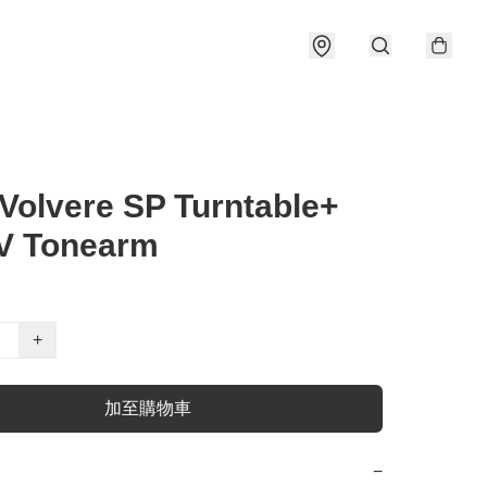
Volvere SP Turntable+
V Tonearm
+
加至購物車
−