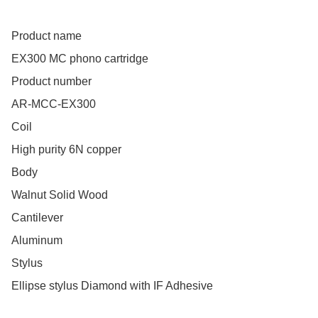
Product name

EX300 MC phono cartridge

Product number

AR-MCC-EX300

Coil

High purity 6N copper

Body

Walnut Solid Wood

Cantilever

Aluminum

Stylus

Ellipse stylus Diamond with IF Adhesive