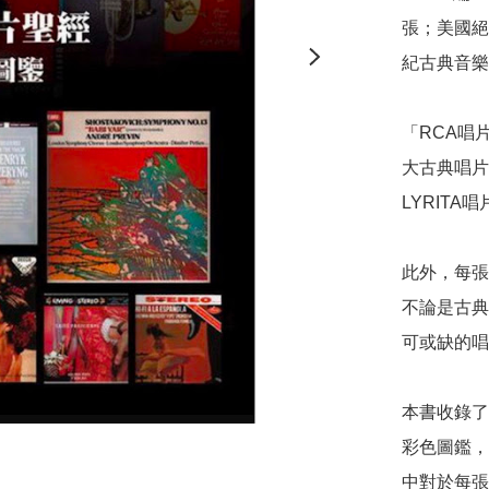
張；美國絕對
紀古典音樂
「RCA唱
大古典唱片1
LYRITA唱
此外，每張
不論是古典
可或缺的唱
本書收錄了
彩色圖鑑，
中對於每張