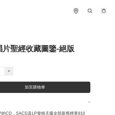
唱片聖經收藏圖鑒-絕版
+
加至購物車
−
P的CD，SACD及LP發燒天碟全部新舊榜單910