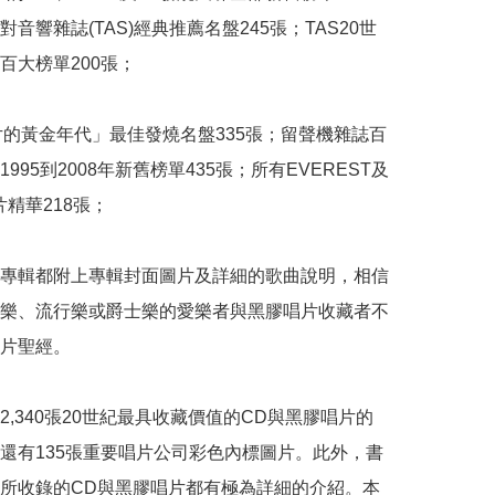
音響雜誌(TAS)經典推薦名盤245張；TAS20世
百大榜單200張；

片的黃金年代」最佳發燒名盤335張；留聲機雜誌百
995到2008年新舊榜單435張；所有EVEREST及
片精華218張；

專輯都附上專輯封面圖片及詳細的歌曲說明，相信
樂、流行樂或爵士樂的愛樂者與黑膠唱片收藏者不
片聖經。

2,340張20世紀最具收藏價值的CD與黑膠唱片的
還有135張重要唱片公司彩色內標圖片。此外，書
所收錄的CD與黑膠唱片都有極為詳細的介紹。本