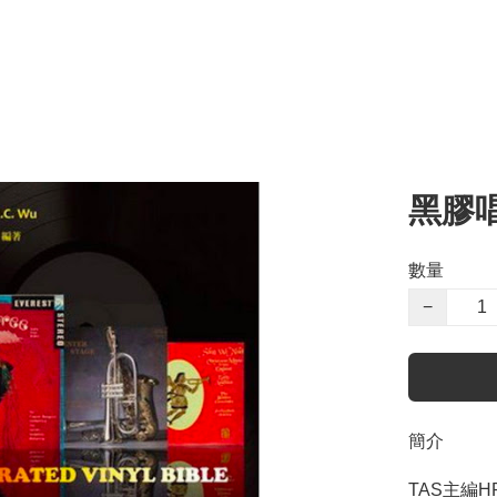
黑膠
數量
−
簡介
TAS主編H