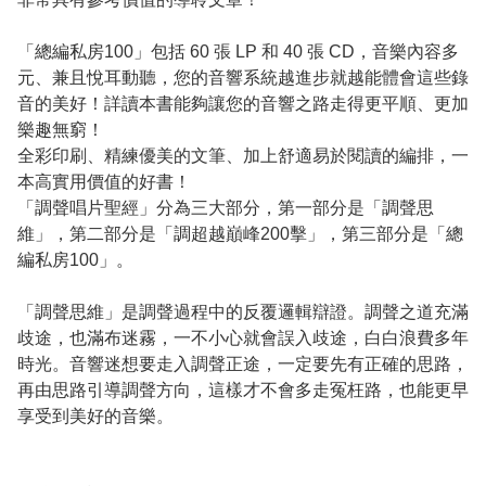
「總編私房100」包括 60 張 LP 和 40 張 CD，音樂內容多
元、兼且悅耳動聽，您的音響系統越進步就越能體會這些錄
音的美好！詳讀本書能夠讓您的音響之路走得更平順、更加
樂趣無窮！
全彩印刷、精練優美的文筆、加上舒適易於閱讀的編排，一
本高實用價值的好書！
「調聲唱片聖經」分為三大部分，第一部分是「調聲思
維」，第二部分是「調超越巔峰200擊」，第三部分是「總
編私房100」。
「調聲思維」是調聲過程中的反覆邏輯辯證。調聲之道充滿
歧途，也滿布迷霧，一不小心就會誤入歧途，白白浪費多年
時光。音響迷想要走入調聲正途，一定要先有正確的思路，
再由思路引導調聲方向，這樣才不會多走冤枉路，也能更早
享受到美好的音樂。