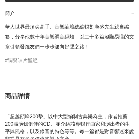
簡介
−
華人世界最頂尖高手、音響論壇總編輯劉漢盛先生親自編
纂，分享他數十年音響調音經驗，以二十多篇淺顯易懂的文
章引領發燒友們一步步邁向好聲之路！
調聲唱片聖經
商品詳情
「超越顛峰200擊」以中大型編制古典樂為主，作者推薦
200張演錄俱佳的CD、並介紹該專輯作曲家和演出者的生
平與風格，以及錄音的特色等等。每一篇都是對音響迷來說
非常具有參考價值的導聆文章！