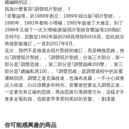
總編輯的話：
我為什麼要寫｢調聲唱片聖經」？
｢音響論壇」於1988年創立，1989年就出版｢唱片聖經」，
1990年、1991年都有小增補，1992年版做了大修定。到了
1996年又做了一次大增補(新版唱片聖經音響論壇100期紀
念特刊)，頁數從1992年版的248頁增加到416頁。從此就沒
再做新版修訂，一直到2017年8月。
這次，我們不是做過去唱片聖經的修訂，而是轉換思維，推
出｢調聲唱片聖經」。｢調聲唱片聖經」分為三大部分，第一
部分是｢調聲思維」，第二部分是｢調聲巔峰200擊」，第三
部分是｢總編私房100」。｢調聲思維」是調聲過程中的反覆
邏輯辯證。調聲之道充滿歧途，也滿布迷霧，一不小心就會
誤入歧途，白白浪費多年時光。音響迷想要走入調聲正途，
一定要先有正確的思路，再由思路引導調聲方向，這樣才不
會多走冤枉路，也能更早享受到美好的音樂。－劉漢盛
你可能感興趣的商品