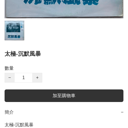
太極-沉默風暴
數量
−
+
加至購物車
簡介
−
太極-沉默風暴