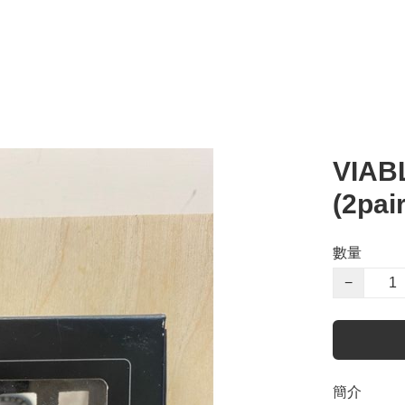
VIAB
(2pai
數量
−
簡介