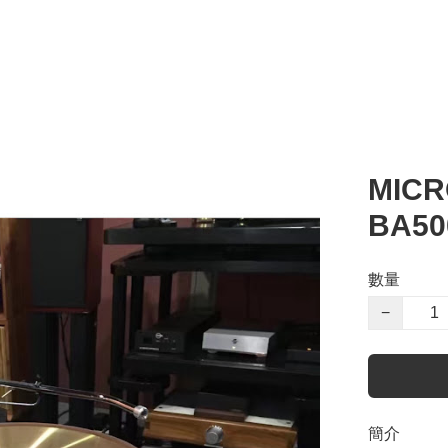
MICR
BA50
數量
−
簡介