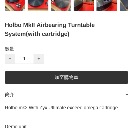
Holbo MkII Airbearing Turntable
System(with cartridge)
數量
−
+
加至購物車
簡介
−
Holbo mk2 With Zyx Ultimate exceed omega cartridge

Demo unit